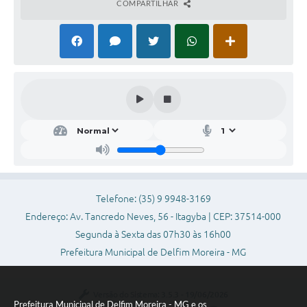
COMPARTILHAR
Conheça Delfim Moreira
JORNADA DO PATRIMÔNIO
Requerimento
Arquivos para Download
Links
Contratos
Telefone: (35) 9 9948-3169
Endereço: Av. Tancredo Neves, 56 - Itagyba | CEP: 37514-000
Segunda à Sexta das 07h30 às 16h00
Prefeitura Municipal de Delfim Moreira - MG
Versão do Sistema:
3.5.3 - 19/06/2026
Prefeitura Municipal de Delfim Moreira - MG e os