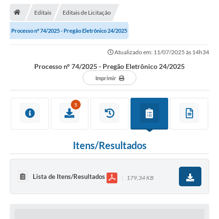
Editais
Editais de Licitação
Transparência
Processo n° 74/2025 - Pregão Eletrônico 24/2025
Turismo
Atualizado em: 11/07/2025 às 14h34
Editais
Processo n° 74/2025 - Pregão Eletrônico 24/2025
CAPINA ECOLÓGICA
Imprimir
Listas de Espera - Unidade Básica de Saúde
5
Defesa Civil
AQUI TEM SEBRAE
Itens/Resultados
DOCUMENTOS
ALDIR BLANC 2025
Lista de Itens/Resultados
179,34 KB
Cultura
Meio Ambiente