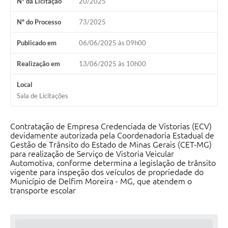
Nº da Licitação
20/2025
Conheça Delfim Moreira
Nº do Processo
73/2025
JORNADA DO PATRIMÔNIO
Publicado em
06/06/2025 às 09h00
Requerimento
Realização em
13/06/2025 às 10h00
Arquivos para Download
Local
Links
Sala de Licitações
Contratos
Contratação de Empresa Credenciada de Vistorias (ECV)
devidamente autorizada pela Coordenadoria Estadual de
Gestão de Trânsito do Estado de Minas Gerais (CET-MG)
para realização de Serviço de Vistoria Veicular
Automotiva, conforme determina a legislação de trânsito
vigente para inspeção dos veículos de propriedade do
Município de Delfim Moreira - MG, que atendem o
transporte escolar