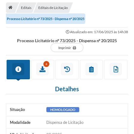
Editais
Editais de Licitação
Transparência
Processo Licitatório nº 73/2025 - Dispensa nº 20/2025
Turismo
Atualizado em: 17/06/2025 às 14h38
Editais
Processo Licitatório nº 73/2025 - Dispensa nº 20/2025
CAPINA ECOLÓGICA
Imprimir
Listas de Espera - Unidade Básica de Saúde
4
Defesa Civil
AQUI TEM SEBRAE
Detalhes
DOCUMENTOS
ALDIR BLANC 2025
Situação
HOMOLOGADO
Cultura
Modalidade
Dispensa de Licitação
Meio Ambiente