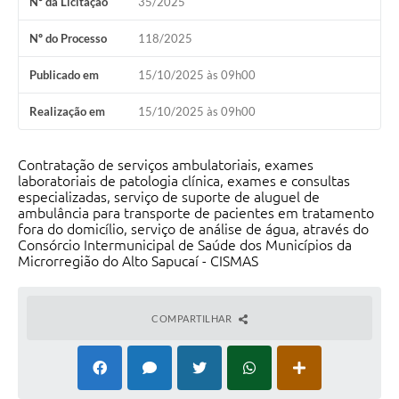
Nº da Licitação
35/2025
Conheça Delfim Moreira
Nº do Processo
118/2025
JORNADA DO PATRIMÔNIO
Publicado em
15/10/2025 às 09h00
Requerimento
Realização em
15/10/2025 às 09h00
Arquivos para Download
Links
Contratação de serviços ambulatoriais, exames
laboratoriais de patologia clínica, exames e consultas
Contratos
especializadas, serviço de suporte de aluguel de
ambulância para transporte de pacientes em tratamento
fora do domicílio, serviço de análise de água, através do
Consórcio Intermunicipal de Saúde dos Municípios da
Microrregião do Alto Sapucaí - CISMAS
COMPARTILHAR