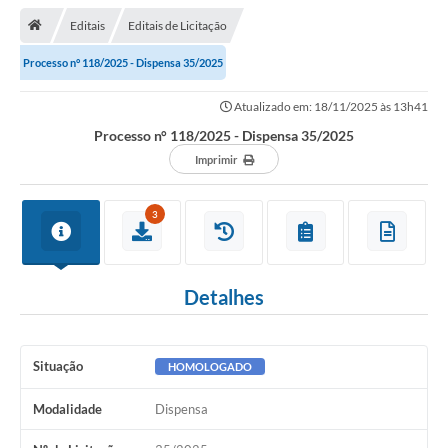
Editais
Editais de Licitação
Transparência
Processo n° 118/2025 - Dispensa 35/2025
Turismo
Atualizado em: 18/11/2025 às 13h41
Editais
Processo n° 118/2025 - Dispensa 35/2025
CAPINA ECOLÓGICA
Imprimir
Listas de Espera - Unidade Básica de Saúde
3
Defesa Civil
AQUI TEM SEBRAE
Detalhes
DOCUMENTOS
ALDIR BLANC 2025
Situação
HOMOLOGADO
Cultura
Modalidade
Dispensa
Meio Ambiente