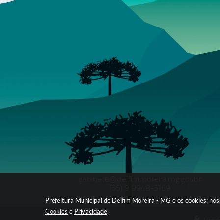
gabinete@delfimmoreira.mg.gov.br
(35) 9 9948-3169
Prefeitura Municipal de Delfim Moreira - MG e os cookies: no
Cookies
e
Privacidade
.
Versã