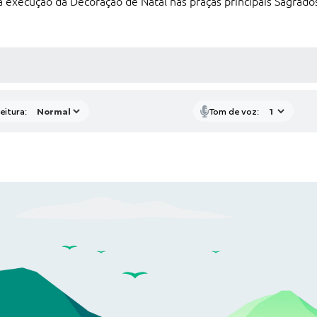
a execução da Decoração de Natal nas praças principais Sagrado
 MÍDIAS
eitura:
Tom de voz: