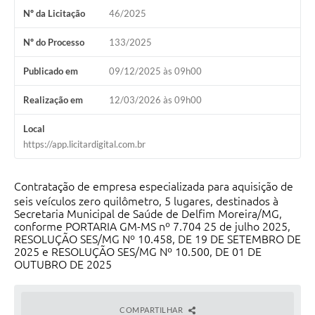
Nº da Licitação
46/2025
Conheça Delfim Moreira
Nº do Processo
133/2025
JORNADA DO PATRIMÔNIO
Requerimento
Publicado em
09/12/2025 às 09h00
Arquivos para Download
Realização em
12/03/2026 às 09h00
Links
Local
https://app.licitardigital.com.br
Contratos
Contratação de empresa especializada para aquisição de
seis veículos zero quilômetro, 5 lugares, destinados à
Secretaria Municipal de Saúde de Delfim Moreira/MG,
conforme PORTARIA GM-MS nº 7.704 25 de julho 2025,
RESOLUÇÃO SES/MG Nº 10.458, DE 19 DE SETEMBRO DE
2025 e RESOLUÇÃO SES/MG Nº 10.500, DE 01 DE
OUTUBRO DE 2025
COMPARTILHAR