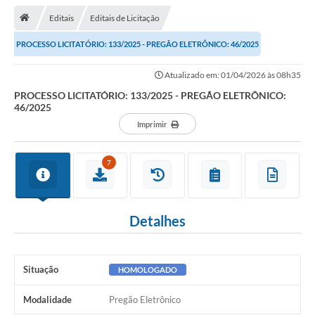
Editais
Editais de Licitação
Transparência
PROCESSO LICITATÓRIO: 133/2025 - PREGÃO ELETRÔNICO: 46/2025
Turismo
Atualizado em: 01/04/2026 às 08h35
Editais
PROCESSO LICITATÓRIO: 133/2025 - PREGÃO ELETRÔNICO:
46/2025
CAPINA ECOLÓGICA
Imprimir
Listas de Espera - Unidade Básica de Saúde
7
Defesa Civil
AQUI TEM SEBRAE
Detalhes
DOCUMENTOS
ALDIR BLANC 2025
Situação
HOMOLOGADO
Cultura
Modalidade
Pregão Eletrônico
Meio Ambiente