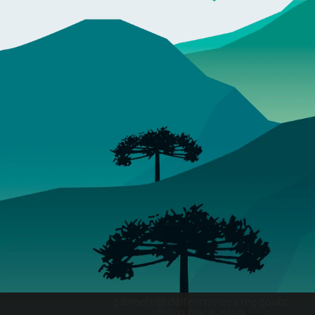
gabinete@delfimmoreira.mg.gov.br
(35) 9 9948-3169