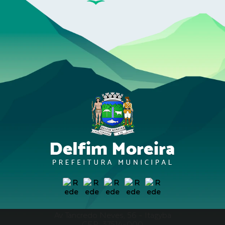
Av. Tancredo Neves, 56 - Itagyba
CEP: 37514-000