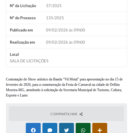
Nº da Licitação
37/2025
Conheça Delfim Moreira
Nº do Processo
135/2025
JORNADA DO PATRIMÔNIO
Requerimento
Publicado em
09/02/2026 às 09h00
Arquivos para Download
Realização em
09/02/2026 às 09h00
Links
Local
SALA DE LICITAÇÕES
Contratos
Contratação do Show artístico da Banda “Vil Metal” para apresentação no dia 15 de
fevereiro de 2026, para a comemoração da Festa de Carnaval na cidade de Delfim
Moreira-MG, atendendo à solicitação da Secretaria Municipal de Turismo, Cultura,
Esporte e Lazer.
COMPARTILHAR