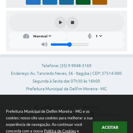
Telefone: (35) 9 9948-3169
Endereço: Av. Tancredo Neves, 56 - Itagyba | CEP: 37514-000
Segunda à Sexta das 07h30 às 16h00
Prefeitura Municipal de Delfim Moreira - MG
Versão do Sistema:
3.5.3 - 19/06/2026
Prefeitura Municipal de Delfim Moreira - MG e os
Portal atualizado em:
10/08/2026 09:11
Dados Abertos
cookies: nosso site usa cookies para melhorar a sua
experiência de navegação. Ao continuar você
ACEITAR
concorda com a nossa
Política de Cookies
e