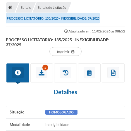
Editais
Editais de Licitação
Transparência
PROCESSO LICITATÓRIO: 135/2025 - INEXIGIBILIDADE: 37/2025
Turismo
Atualizado em: 11/02/2026 às 08h52
Editais
PROCESSO LICITATÓRIO: 135/2025 - INEXIGIBILIDADE:
37/2025
CAPINA ECOLÓGICA
Imprimir
Listas de Espera - Unidade Básica de Saúde
2
Defesa Civil
AQUI TEM SEBRAE
Detalhes
DOCUMENTOS
ALDIR BLANC 2025
Situação
HOMOLOGADO
Cultura
Modalidade
Inexigibilidade
Meio Ambiente