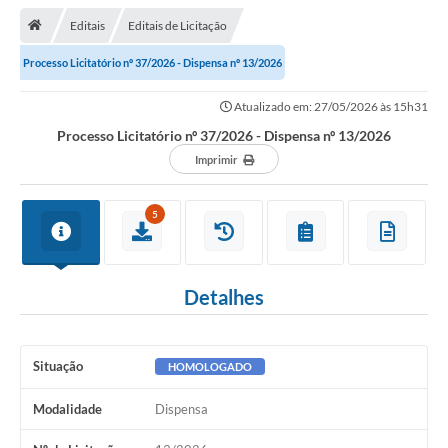
Editais
Editais de Licitação
Transparência
Processo Licitatório nº 37/2026 - Dispensa nº 13/2026
Turismo
Atualizado em: 27/05/2026 às 15h31
Editais
Processo Licitatório nº 37/2026 - Dispensa nº 13/2026
CAPINA ECOLÓGICA
Imprimir
Listas de Espera - Unidade Básica de Saúde
5
Defesa Civil
AQUI TEM SEBRAE
Detalhes
DOCUMENTOS
ALDIR BLANC 2025
Situação
HOMOLOGADO
Cultura
Modalidade
Dispensa
Meio Ambiente