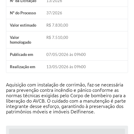
Nº da Licitação
13/2026
Conheça Delfim Moreira
Nº do Processo
37/2026
JORNADA DO PATRIMÔNIO
Valor estimado
R$ 7.830,00
Requerimento
Valor
R$ 7.510,00
Arquivos para Download
homologado
Links
Publicado em
07/05/2026 às 09h00
Contratos
Realização em
13/05/2026 às 09h00
Aquisição com instalação de corrimão, faz-se necessária
para prevenção contra incêndio e pânico conforme as
normas técnicas exigidas pelo Corpo de bombeiro para a
liberação do AVCB. O cuidado com a manutenção é parte
integrante desse esforço, garantindo à preservação dos
patrimônios móveis e imóveis Delfinense.