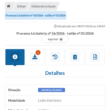
Editais
Editais de Licitação
Transparência
Processo Licitatório nº 56/2026 - Leilão nº 01/2026
Turismo
Atualizado em: 08/07/2026 às 14h09
Editais
Processo Licitatório nº 56/2026 - Leilão nº 01/2026
CAPINA ECOLÓGICA
Imprimir
Listas de Espera - Unidade Básica de Saúde
3
Defesa Civil
AQUI TEM SEBRAE
Detalhes
DOCUMENTOS
ALDIR BLANC 2025
Situação
HOMOLOGADO
Cultura
Modalidade
Leilão Eletrônico
Meio Ambiente