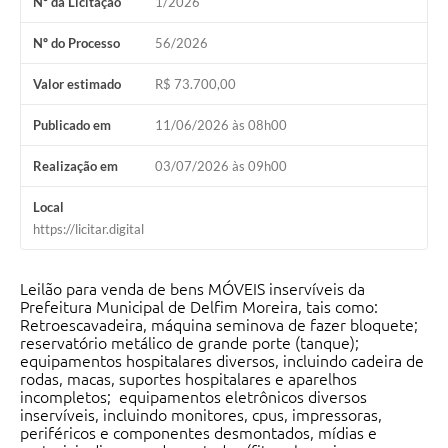
Nº da Licitação
1/2026
Conheça Delfim Moreira
Nº do Processo
56/2026
JORNADA DO PATRIMÔNIO
Valor estimado
R$ 73.700,00
Requerimento
Publicado em
11/06/2026 às 08h00
Arquivos para Download
Realização em
03/07/2026 às 09h00
Links
Local
Contratos
https://licitar.digital
Leilão para venda de bens MÓVEIS inservíveis da
Prefeitura Municipal de Delfim Moreira, tais como:
Retroescavadeira, máquina seminova de fazer bloquete;
reservatório metálico de grande porte (tanque);
equipamentos hospitalares diversos, incluindo cadeira de
rodas, macas, suportes hospitalares e aparelhos
incompletos; equipamentos eletrônicos diversos
inservíveis, incluindo monitores, cpus, impressoras,
periféricos e componentes desmontados, mídias e