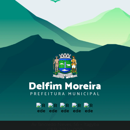
Av. Tancredo Neves, 56 - Itagyba
CEP: 37514-000