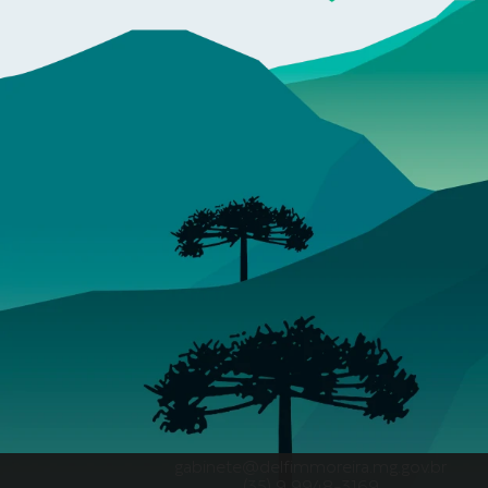
gabinete@delfimmoreira.mg.gov.br
(35) 9 9948-3169