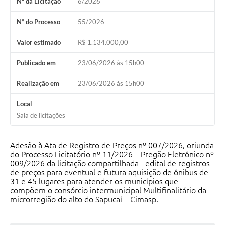
Nº da Licitação
6/2026
Conheça Delfim Moreira
Nº do Processo
55/2026
JORNADA DO PATRIMÔNIO
Valor estimado
R$ 1.134.000,00
Requerimento
Publicado em
23/06/2026 às 15h00
Arquivos para Download
Realização em
23/06/2026 às 15h00
Links
Local
Contratos
Sala de licitações
Adesão à Ata de Registro de Preços nº 007/2026, oriunda
do Processo Licitatório nº 11/2026 – Pregão Eletrônico nº
009/2026 da licitação compartilhada - edital de registros
de preços para eventual e futura aquisição de ônibus de
31 e 45 lugares para atender os municípios que
compõem o consórcio intermunicipal Multifinalitário da
microrregião do alto do Sapucaí – Cimasp.