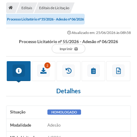
Editais
Editais de Licitação
Transparência
Processo Licitatório nº 55/2026 - Adesão nº 06/2026
Turismo
Atualizado em: 25/06/2026 às 08h58
Editais
Processo Licitatório nº 55/2026 - Adesão nº 06/2026
CAPINA ECOLÓGICA
Imprimir
Listas de Espera - Unidade Básica de Saúde
2
Defesa Civil
AQUI TEM SEBRAE
Detalhes
DOCUMENTOS
ALDIR BLANC 2025
Situação
HOMOLOGADO
Cultura
Modalidade
Adesão
Meio Ambiente