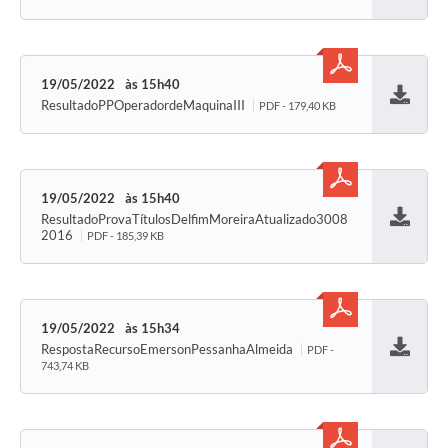
19/05/2022
15h40
ResultadoPPOperadordeMaquinaIII
PDF - 179,40 KB
Baixar
19/05/2022
15h40
ResultadoProvaTítulosDelfimMoreiraAtualizado3008
Baixar
2016
PDF - 185,39 KB
19/05/2022
15h34
RespostaRecursoEmersonPessanhaAlmeida
PDF -
Baixar
743,74 KB