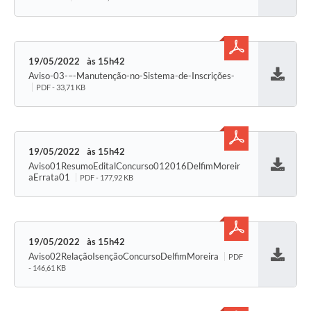
Conheça Delfim Moreira
JORNADA DO PATRIMÔNIO
19/05/2022
15h42
Requerimento
Aviso-03-–-Manutenção-no-Sistema-de-Inscrições-
Baixar
PDF - 33,71 KB
Arquivos para Download
Links
Contratos
19/05/2022
15h42
Aviso01ResumoEditalConcurso012016DelfimMoreir
Baixar
aErrata01
PDF - 177,92 KB
19/05/2022
15h42
Aviso02RelaçãoIsençãoConcursoDelfimMoreira
PDF
Baixar
- 146,61 KB