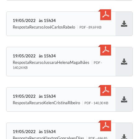
19/05/2022
15h34
RespostaRecursoJoséCarlosRabelo
PDF - 89,69 KB
Baixar
19/05/2022
15h34
RespostaRecursoJussaraHelenaMagalhães
PDF -
Baixar
140,24 KB
19/05/2022
15h34
RespostaRecursoKelenCristinaRibeiro
PDF - 140,30 KB
Baixar
19/05/2022
15h34
RespostaRecursoKlaytonGonçalvesDias
PDF - 696,85