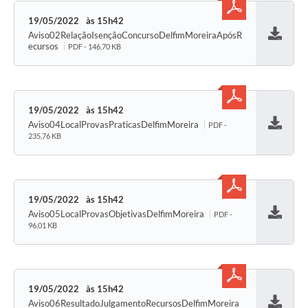
19/05/2022
15h42
Aviso02RelaçãoIsençãoConcursoDelfimMoreiraApósR
Baixar
ecursos
PDF - 146,70 KB
19/05/2022
15h42
Aviso04LocalProvasPraticasDelfimMoreira
PDF -
Baixar
235,76 KB
19/05/2022
15h42
Aviso05LocalProvasObjetivasDelfimMoreira
PDF -
Baixar
96,01 KB
19/05/2022
15h42
Aviso06ResultadoJulgamentoRecursosDelfimMoreira