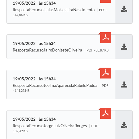
19/05/2022
15h34
RespostaRecursoIsaiasMoisesLiraNascimento
PDF -
Baixar
144,84 KB
19/05/2022
15h34
RespostaRecursoJairoDonizeteOliveira
PDF - 85,87 KB
Baixar
19/05/2022
15h34
RespostaRecursoJoelmaAparecidaRabeloPádua
PDF
Baixar
- 141,23 KB
19/05/2022
15h34
RespostaRecursoJorgeLuizOliveiraBorges
PDF -
Baixar
139,39 KB