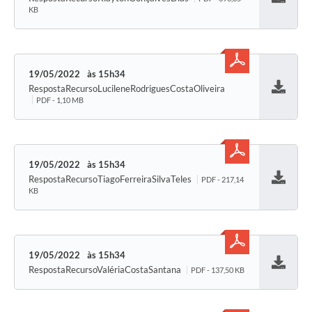
Baixar
KB
19/05/2022
15h34
RespostaRecursoLucileneRodriguesCostaOliveira
Baixar
PDF - 1,10 MB
19/05/2022
15h34
RespostaRecursoTiagoFerreiraSilvaTeles
PDF - 217,14
Baixar
KB
19/05/2022
15h34
RespostaRecursoValériaCostaSantana
PDF - 137,50 KB
Baixar