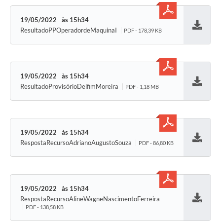
19/05/2022
15h34
ResultadoPPOperadordeMaquinaI
PDF - 178,39 KB
Baixar
19/05/2022
15h34
ResultadoProvisórioDelfimMoreira
PDF - 1,18 MB
Baixar
19/05/2022
15h34
RespostaRecursoAdrianoAugustoSouza
PDF - 86,80 KB
Baixar
19/05/2022
15h34
RespostaRecursoAlineWagneNascimentoFerreira
Baixar
PDF - 138,58 KB