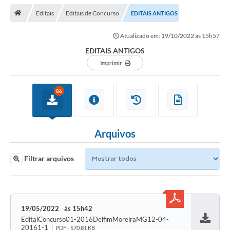
Editais
Editais de Concurso
EDITAIS ANTIGOS
Transparência
Atualizado em: 19/10/2022 às 15h57
Turismo
EDITAIS ANTIGOS
Editais
Imprimir
CAPINA ECOLÓGICA
86
Listas de Espera - Unidade Básica de Saúde
Defesa Civil
Arquivos
AQUI TEM SEBRAE
Filtrar arquivos
DOCUMENTOS
ALDIR BLANC 2025
Cultura
19/05/2022
15h42
EditalConcurso01-2016DelfimMoreiraMG12-04-
Meio Ambiente
Baixar
20161-1
PDF - 570,81 KB