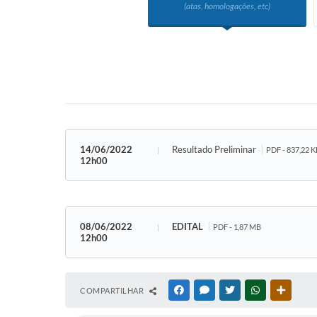
(atas, homologações, etc)
14/06/2022
Resultado Preliminar
PDF - 837,22 K
12h00
08/06/2022
EDITAL
PDF - 1,87 MB
12h00
COMPARTILHAR
FACEBOOK
MESSENGER
TWITTER
WHATSAPP
OUTRAS