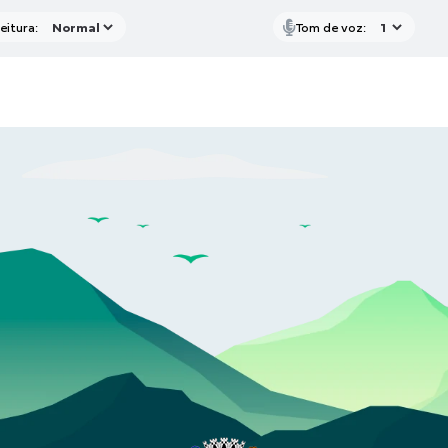
eitura:
Tom de voz: