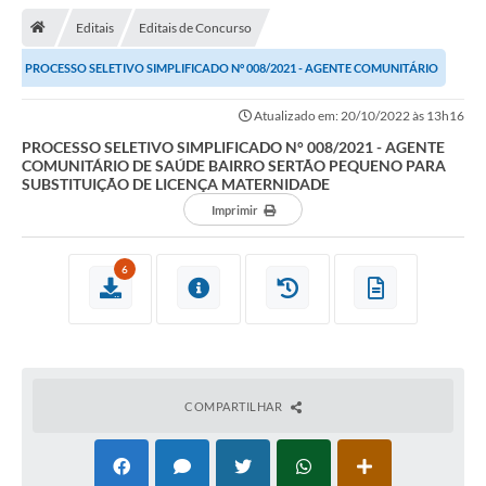
Editais
Editais de Concurso
Transparência
PROCESSO SELETIVO SIMPLIFICADO N° 008/2021 - AGENTE COMUNITÁRIO
Turismo
DE SAÚDE BAIRRO SERTÃO PEQUENO PARA...
Atualizado em: 20/10/2022 às 13h16
Editais
PROCESSO SELETIVO SIMPLIFICADO N° 008/2021 - AGENTE
COMUNITÁRIO DE SAÚDE BAIRRO SERTÃO PEQUENO PARA
CAPINA ECOLÓGICA
SUBSTITUIÇÃO DE LICENÇA MATERNIDADE
Listas de Espera - Unidade Básica de Saúde
Imprimir
Defesa Civil
6
AQUI TEM SEBRAE
DOCUMENTOS
ALDIR BLANC 2025
COMPARTILHAR
Cultura
Meio Ambiente