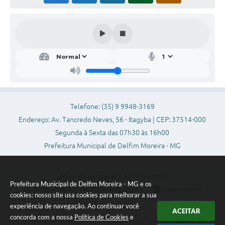
Conheça Delfim Moreira
JORNADA DO PATRIMÔNIO
Requerimento
Arquivos para Download
Links
Telefone: (35) 9 9948-3169
Contratos
Endereço: Av. Tancredo Neves, 56 - Itagyba | CEP: 37514-000
Segunda à Sexta das 07h30 às 16h00
Prefeitura Municipal de Delfim Moreira - MG
Versão do Sistema:
3.5.3 - 19/06/2026
Prefeitura Municipal de Delfim Moreira - MG e os
Portal atualizado em:
06/08/2026 09:34
Dados Abertos
cookies: nosso site usa cookies para melhorar a sua
experiência de navegação. Ao continuar você
ACEITAR
concorda com a nossa
Política de Cookies
e
Copyright Instar - 2006-2026. Todos os direitos reservados -