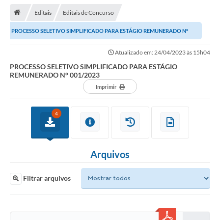
Editais
Editais de Concurso
Transparência
PROCESSO SELETIVO SIMPLIFICADO PARA ESTÁGIO REMUNERADO N°
Turismo
001/2023
Atualizado em: 24/04/2023 às 15h04
Editais
PROCESSO SELETIVO SIMPLIFICADO PARA ESTÁGIO
REMUNERADO N° 001/2023
CAPINA ECOLÓGICA
Imprimir
Listas de Espera - Unidade Básica de Saúde
4
Defesa Civil
AQUI TEM SEBRAE
Arquivos
DOCUMENTOS
ALDIR BLANC 2025
Filtrar arquivos
Cultura
Meio Ambiente