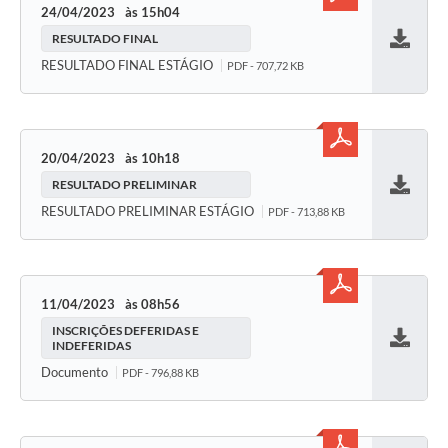
24/04/2023
15h04
Conheça Delfim Moreira
RESULTADO FINAL
Baixar
JORNADA DO PATRIMÔNIO
RESULTADO FINAL ESTÁGIO
PDF - 707,72 KB
Requerimento
Arquivos para Download
20/04/2023
10h18
Links
RESULTADO PRELIMINAR
Baixar
RESULTADO PRELIMINAR ESTÁGIO
PDF - 713,88 KB
Contratos
11/04/2023
08h56
INSCRIÇÕES DEFERIDAS E
INDEFERIDAS
Baixar
Documento
PDF - 796,88 KB