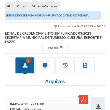
Editais
Editais de Concurso
Transparência
EDITAL DE CREDENCIAMENTO SIMPLIFICAD0 03/2023 SECRETARIA
Turismo
MUNICIPAL DE TURISMO, CULTURA, ESPORTE E LAZER
Atualizado em: 04/05/2023 às 14h55
Editais
EDITAL DE CREDENCIAMENTO SIMPLIFICAD0 03/2023
SECRETARIA MUNICIPAL DE TURISMO, CULTURA, ESPORTE E
CAPINA ECOLÓGICA
LAZER
Listas de Espera - Unidade Básica de Saúde
Imprimir
Defesa Civil
1
AQUI TEM SEBRAE
DOCUMENTOS
Arquivos
ALDIR BLANC 2025
Cultura
04/05/2023
14h00
Meio Ambiente
EDITAL
PDF - 1,87 MB