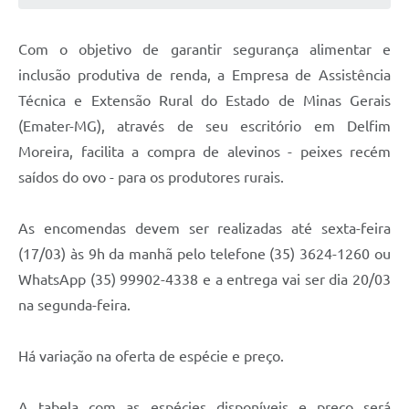
Conheça Delfim Moreira
Com o objetivo de garantir segurança alimentar e
JORNADA DO PATRIMÔNIO
inclusão produtiva de renda, a Empresa de Assistência
Requerimento
Técnica e Extensão Rural do Estado de Minas Gerais
(Emater-MG), através de seu escritório em Delfim
Arquivos para Download
Moreira, facilita a compra de alevinos - peixes recém
Links
saídos do ovo - para os produtores rurais.
Contratos
As encomendas devem ser realizadas até sexta-feira
(17/03) às 9h da manhã pelo telefone (35) 3624-1260 ou
WhatsApp (35) 99902-4338 e a entrega vai ser dia 20/03
na segunda-feira.
Há variação na oferta de espécie e preço.
A tabela com as espécies disponíveis e preço será