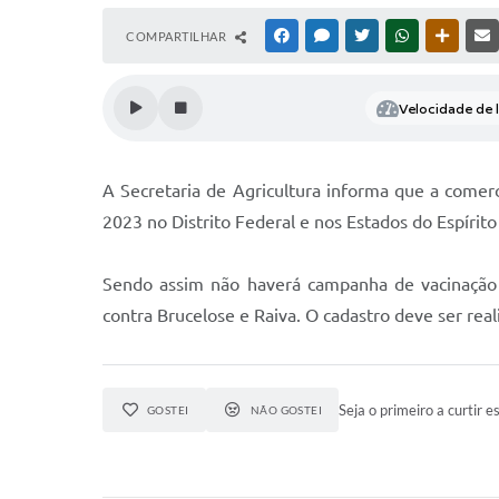
COMPARTILHAR
FACEBOOK
MESSENGER
TWITTER
WHATSAPP
OUTRAS
Velocidade de l
A Secretaria de Agricultura informa que a come
2023 no Distrito Federal e nos Estados do Espírit
Sendo assim não haverá campanha de vacinação co
contra Brucelose e Raiva. O cadastro deve ser rea
Seja o primeiro a curtir es
GOSTEI
NÃO GOSTEI