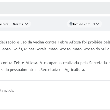
 MÍDIAS
RECEBA NOTÍCIAS
eitura:
Tom de voz:
rcialização e uso da vacina contra Febre Aftosa foi proibi
o Santo, Goiás, Minas Gerais, Mato Grosso, Mato Grosso do Sul e
ntra Febre Aftosa. A campanha realizada pela Secretaria de 
lizado pessoalmente na Secretaria de Agricultura.
ta notícia.