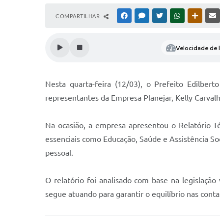
COMPARTILHAR
FACEBOOK
MESSENGER
TWITTER
WHATSAPP
OUTRAS
Velocidade de l
Nesta quarta-feira (12/03), o Prefeito Edilber
representantes da Empresa Planejar, Kelly Carval
Na ocasião, a empresa apresentou o Relatório T
essenciais como Educação, Saúde e Assistência Soc
pessoal.
O relatório foi analisado com base na legislaç
segue atuando para garantir o equilíbrio nas cont