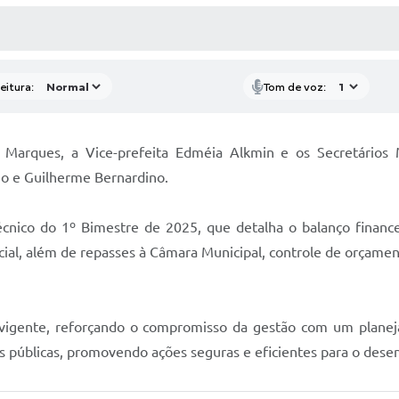
 MÍDIAS
RECEBA NOTÍCIAS
eitura:
Tom de voz:
to Marques, a Vice-prefeita Edméia Alkmin e os Secretário
ho e Guilherme Bernardino.
écnico do 1º Bimestre de 2025, que detalha o balanço finance
ial, além de repasses à Câmara Municipal, controle de orçamen
ão vigente, reforçando o compromisso da gestão com um planej
as públicas, promovendo ações seguras e eficientes para o des