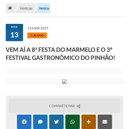
Notícias
Notícia
Transparência
Turismo
MAR
13 MAR 2025
13
Editais
TURISMO
CAPINA ECOLÓGICA
VEM AÍ A 8ª FESTA DO MARMELO E O 3º
Listas de Espera - Unidade Básica de Saúde
FESTIVAL GASTRONÔMICO DO PINHÃO!
Defesa Civil
AQUI TEM SEBRAE
DOCUMENTOS
ALDIR BLANC 2025
COMPARTILHAR
Cultura
Meio Ambiente