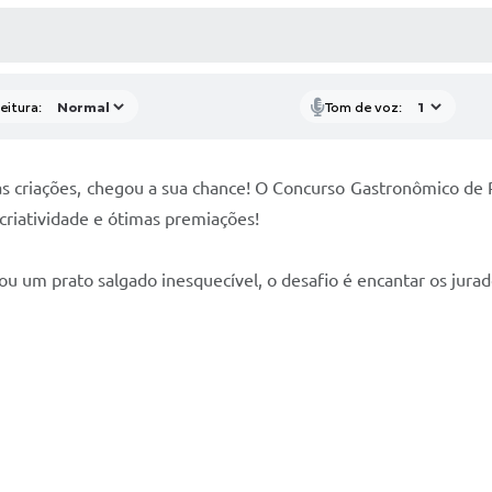
 MÍDIAS
RECEBA NOTÍCIAS
eitura:
Tom de voz:
s criações, chegou a sua chance! O Concurso Gastronômico de 
 criatividade e ótimas premiações!
l ou um prato salgado inesquecível, o desafio é encantar os jur