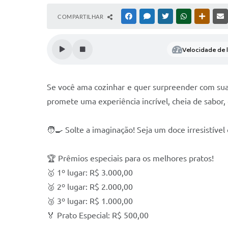
COMPARTILHAR
FACEBOOK
MESSENGER
TWITTER
WHATSAPP
OUTRAS
Velocidade de l
Se você ama cozinhar e quer surpreender com sua
promete uma experiência incrível, cheia de sabor,
🧑‍🍳 Solte a imaginação! Seja um doce irresistíve
🏆 Prêmios especiais para os melhores pratos!
🥇 1º lugar: R$ 3.000,00
🥈 2º lugar: R$ 2.000,00
🥉 3º lugar: R$ 1.000,00
🏅 Prato Especial: R$ 500,00