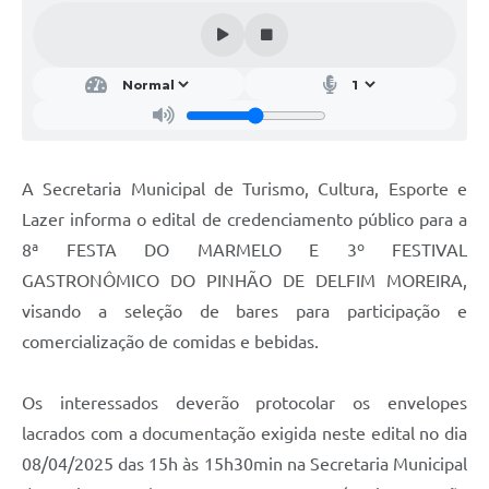
Conheça Delfim Moreira
JORNADA DO PATRIMÔNIO
Requerimento
Arquivos para Download
A Secretaria Municipal de Turismo, Cultura, Esporte e
Links
Lazer informa o edital de credenciamento público para a
Contratos
8ª FESTA DO MARMELO E 3º FESTIVAL
GASTRONÔMICO DO PINHÃO DE DELFIM MOREIRA,
visando a seleção de bares para participação e
comercialização de comidas e bebidas.
Os interessados deverão protocolar os envelopes
lacrados com a documentação exigida neste edital no dia
08/04/2025 das 15h às 15h30min na Secretaria Municipal