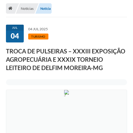
Notícias
Notícia
Transparência
Turismo
JUL
04 JUL 2025
04
Editais
TURISMO
CAPINA ECOLÓGICA
TROCA DE PULSEIRAS – XXXIII EXPOSIÇÃO
Listas de Espera - Unidade Básica de Saúde
AGROPECUÁRIA E XXXIX TORNEIO
LEITEIRO DE DELFIM MOREIRA-MG
Defesa Civil
AQUI TEM SEBRAE
DOCUMENTOS
ALDIR BLANC 2025
Cultura
Meio Ambiente