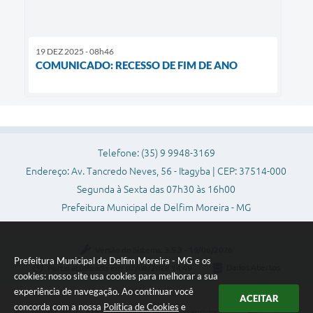
19 DEZ 2025 - 08h46
COMUNICADO: RECESSO DE FIM DE ANO
Telefone: (35) 9 9948-3169
Endereço: Av. Tancredo Neves, 56 - Itagyba | CEP: 37514-000
Segunda à Sexta das 07h30 às 16h00
Prefeitura Municipal de Delfim Moreira - MG
Versão do Sistema:
3.5.3 - 19/06/2026
Prefeitura Municipal de Delfim Moreira - MG e os
Portal atualizado em:
07/08/2026 14:49
Dados Abertos
cookies: nosso site usa cookies para melhorar a sua
experiência de navegação. Ao continuar você
ACEITAR
concorda com a nossa
Política de Cookies
e
Copyright Instar - 2006-2026. Todos os direitos reservados -