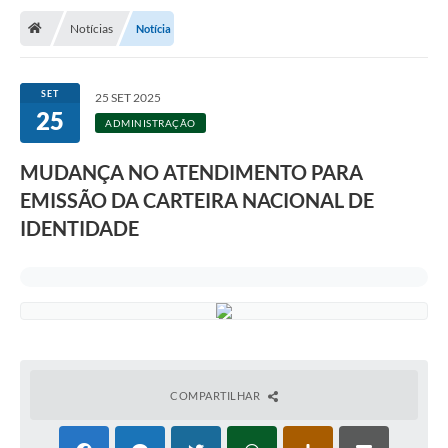
Notícias
Notícia
Transparência
Turismo
SET
25 SET 2025
25
Editais
ADMINISTRAÇÃO
CAPINA ECOLÓGICA
MUDANÇA NO ATENDIMENTO PARA
Listas de Espera - Unidade Básica de Saúde
EMISSÃO DA CARTEIRA NACIONAL DE
IDENTIDADE
Defesa Civil
AQUI TEM SEBRAE
DOCUMENTOS
ALDIR BLANC 2025
Cultura
COMPARTILHAR
Meio Ambiente