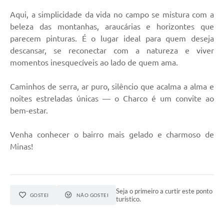
Conheça Delfim Moreira
Aqui, a simplicidade da vida no campo se mistura com a
beleza das montanhas, araucárias e horizontes que
JORNADA DO PATRIMÔNIO
parecem pinturas. É o lugar ideal para quem deseja
Requerimento
descansar, se reconectar com a natureza e viver
momentos inesquecíveis ao lado de quem ama.
Arquivos para Download
Caminhos de serra, ar puro, silêncio que acalma a alma e
Links
noites estreladas únicas — o Charco é um convite ao
Contratos
bem-estar.
Venha conhecer o bairro mais gelado e charmoso de
Minas!
Seja o primeiro a curtir este ponto
GOSTEI
NÃO GOSTEI
turístico.