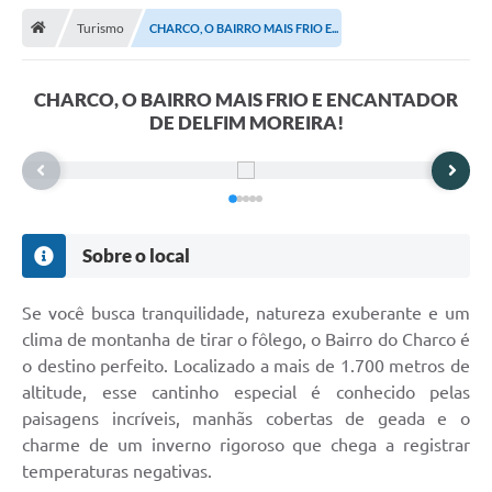
Turismo
CHARCO, O BAIRRO MAIS FRIO E...
Transparência
Turismo
CHARCO, O BAIRRO MAIS FRIO E ENCANTADOR
DE DELFIM MOREIRA!
Editais
CAPINA ECOLÓGICA
Listas de Espera - Unidade Básica de Saúde
Sobre o local
Defesa Civil
AQUI TEM SEBRAE
Se você busca tranquilidade, natureza exuberante e um
clima de montanha de tirar o fôlego, o Bairro do Charco é
DOCUMENTOS
o destino perfeito. Localizado a mais de 1.700 metros de
ALDIR BLANC 2025
altitude, esse cantinho especial é conhecido pelas
paisagens incríveis, manhãs cobertas de geada e o
Cultura
charme de um inverno rigoroso que chega a registrar
temperaturas negativas.
Meio Ambiente