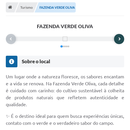
Turismo
FAZENDA VERDE OLIVA
Transparência
Turismo
FAZENDA VERDE OLIVA
Editais
CAPINA ECOLÓGICA
Listas de Espera - Unidade Básica de Saúde
Sobre o local
Defesa Civil
Um lugar onde a natureza floresce, os sabores encantam
AQUI TEM SEBRAE
e a vida se renova. Na Fazenda Verde Oliva, cada detalhe
é cuidado com carinho: do cultivo sustentável à colheita
DOCUMENTOS
de produtos naturais que refletem autenticidade e
ALDIR BLANC 2025
qualidade.
Cultura
✨ É o destino ideal para quem busca experiências únicas,
contato com o verde e o verdadeiro sabor do campo.
Meio Ambiente