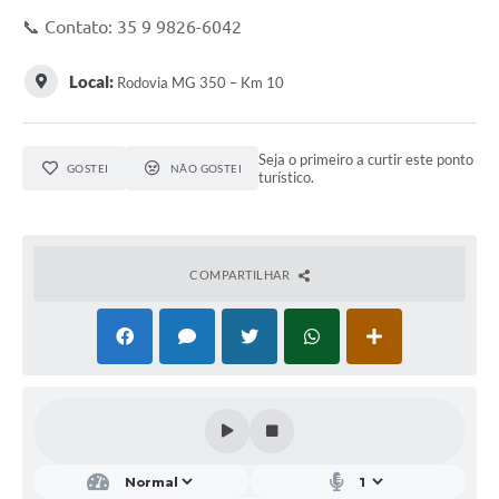
Conheça Delfim Moreira
📞 Contato: 35 9 9826-6042
JORNADA DO PATRIMÔNIO
Local:
Rodovia MG 350 – Km 10
Requerimento
Arquivos para Download
Seja o primeiro a curtir este ponto
GOSTEI
NÃO GOSTEI
turístico.
Links
Contratos
COMPARTILHAR