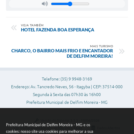
VEJA TAMBÉM
HOTEL FAZENDA BOA ESPERANÇA
MAIS TURISMO
CHARCO, O BAIRRO MAIS FRIO E ENCANTADOR
DE DELFIM MOREIRA!
Telefone: (35) 9 9948-3169
Endereço: Av. Tancredo Neves, 56 - Itagyba | CEP: 37514-000
Segunda à Sexta das 07h30 às 16h00
Prefeitura Municipal de Delfim Moreira - MG
Versão do Sistema:
3.5.3 - 19/06/2026
Prefeitura Municipal de Delfim Moreira - MG e os
Portal atualizado em:
07/08/2026 14:49
Dados Abertos
cookies: nosso site usa cookies para melhorar a sua