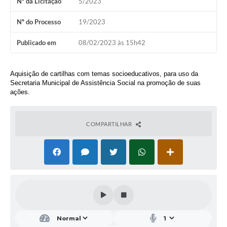
Nº da Licitação
5/2023
Conheça Delfim Moreira
Nº do Processo
19/2023
JORNADA DO PATRIMÔNIO
Publicado em
08/02/2023 às 15h42
Requerimento
Arquivos para Download
A
quisição de cartilhas com temas socioeducativos, para uso da
Secretaria Municipal de Assistência Social na promoção de suas
Links
ações.
Contratos
COMPARTILHAR