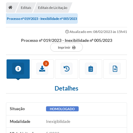
Editais
Editais de Licitação
Transparência
Processo nº 019/2023 - Inexibilidade nº 005/2023
Turismo
Atualizado em: 08/02/2023 às 15h41
Editais
Processo nº 019/2023 - Inexibilidade nº 005/2023
CAPINA ECOLÓGICA
Imprimir
Listas de Espera - Unidade Básica de Saúde
3
Defesa Civil
AQUI TEM SEBRAE
Detalhes
DOCUMENTOS
ALDIR BLANC 2025
Situação
HOMOLOGADO
Cultura
Modalidade
Inexigibilidade
Meio Ambiente