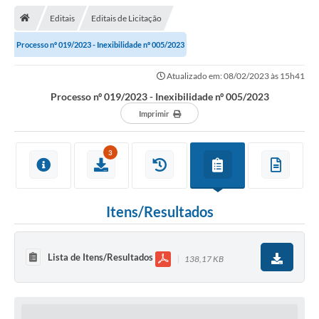
Editais
Editais de Licitação
Transparência
Processo nº 019/2023 - Inexibilidade nº 005/2023
Turismo
Atualizado em: 08/02/2023 às 15h41
Editais
Processo nº 019/2023 - Inexibilidade nº 005/2023
CAPINA ECOLÓGICA
Imprimir
Listas de Espera - Unidade Básica de Saúde
3
Defesa Civil
AQUI TEM SEBRAE
Itens/Resultados
DOCUMENTOS
ALDIR BLANC 2025
Lista de Itens/Resultados
138,17 KB
Cultura
Meio Ambiente