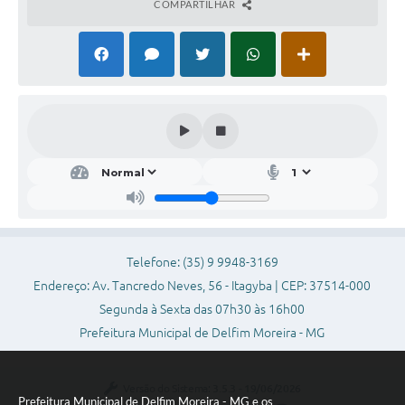
COMPARTILHAR
Conheça Delfim Moreira
JORNADA DO PATRIMÔNIO
Requerimento
Arquivos para Download
Links
Contratos
Telefone: (35) 9 9948-3169
Endereço: Av. Tancredo Neves, 56 - Itagyba | CEP: 37514-000
Segunda à Sexta das 07h30 às 16h00
Prefeitura Municipal de Delfim Moreira - MG
Versão do Sistema:
3.5.3 - 19/06/2026
Prefeitura Municipal de Delfim Moreira - MG e os