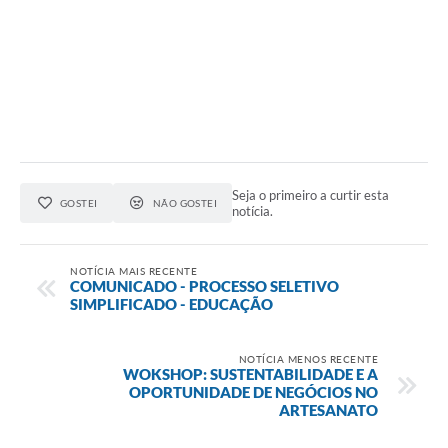
Conheça Delfim Moreira
JORNADA DO PATRIMÔNIO
Requerimento
Arquivos para Download
Links
Seja o primeiro a curtir esta
GOSTEI
NÃO GOSTEI
notícia.
Contratos
NOTÍCIA MAIS RECENTE
COMUNICADO - PROCESSO SELETIVO
SIMPLIFICADO - EDUCAÇÃO
NOTÍCIA MENOS RECENTE
WOKSHOP: SUSTENTABILIDADE E A
OPORTUNIDADE DE NEGÓCIOS NO
ARTESANATO