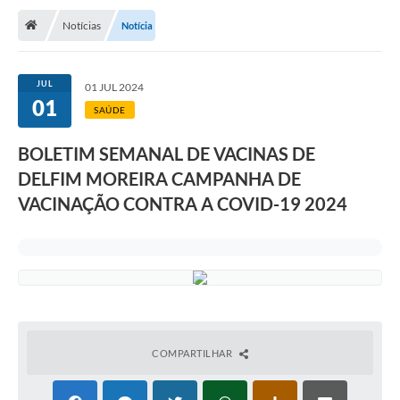
Notícias
Notícia
Transparência
Turismo
JUL
01 JUL 2024
01
Editais
SAÚDE
CAPINA ECOLÓGICA
BOLETIM SEMANAL DE VACINAS DE
Listas de Espera - Unidade Básica de Saúde
DELFIM MOREIRA CAMPANHA DE
VACINAÇÃO CONTRA A COVID-19 2024
Defesa Civil
AQUI TEM SEBRAE
DOCUMENTOS
ALDIR BLANC 2025
Cultura
COMPARTILHAR
Meio Ambiente