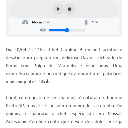
Conheça Delfim Moreira
JORNADA DO PATRIMÔNIO
Requerimento
Arquivos para Download
Dia 20/04 às 14h a Chef Caroline Bitencourt aceitou o
Links
desafio e irá preparar um delicioso Ravioli recheado de
Contratos
Pernil com Polpa de Marmelo e especiarias. Uma
experiência única e autoral que irá encantar os paladares
mais exigentes!!! 🍝🍝
Carol, como gosta de ser chamada, é natural de Ribeirão
Preto SP, mas já se considera mineira de carteirinha. De
química e bancária á chef especialista em Massas
Artesanais Caroline conta que desde de adolescente já