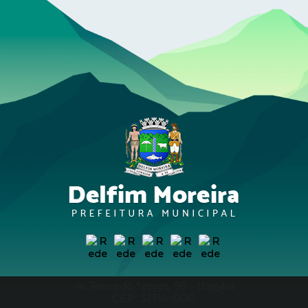
Av. Tancredo Neves, 56 - Itagyba
CEP: 37514-000