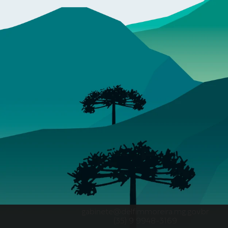
gabinete@delfimmoreira.mg.gov.br
(35) 9 9948-3169