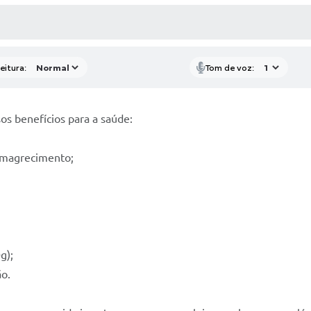
 MÍDIAS
RECEBA NOTÍCIAS
eitura:
Tom de voz:
sos benefícios para a saúde:
 emagrecimento;
g);
ão.