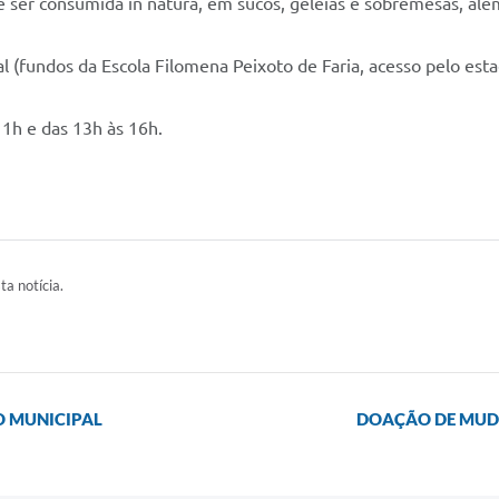
de ser consumida in natura, em sucos, geleias e sobremesas, al
l (fundos da Escola Filomena Peixoto de Faria, acesso pelo est
11h e das 13h às 16h.
ta notícia.
O MUNICIPAL
DOAÇÃO DE MUDA