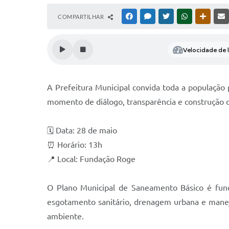
COMPARTILHAR
FACEBOOK
MESSENGER
TWITTER
WHATSAPP
OUTRAS
Velocidade de l
A Prefeitura Municipal convida toda a população
momento de diálogo, transparência e construção co
🗓️ Data: 28 de maio
⏰ Horário: 13h
📍 Local: Fundação Roge
O Plano Municipal de Saneamento Básico é fund
esgotamento sanitário, drenagem urbana e manejo
ambiente.