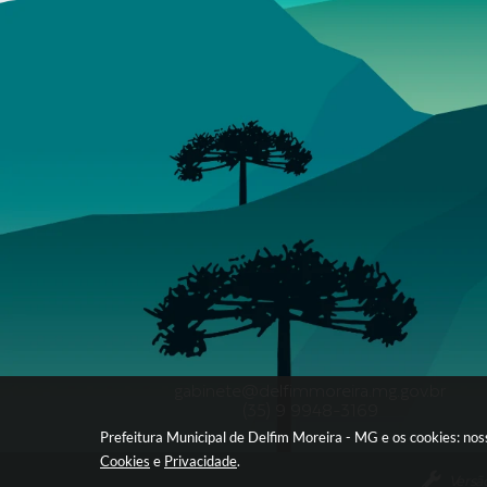
gabinete@delfimmoreira.mg.gov.br
(35) 9 9948-3169
Prefeitura Municipal de Delfim Moreira - MG e os cookies: no
Cookies
e
Privacidade
.
Versã